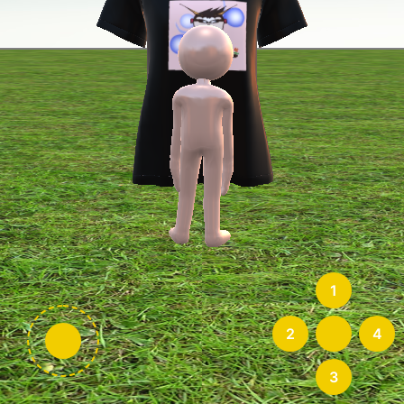
1
2
4
3