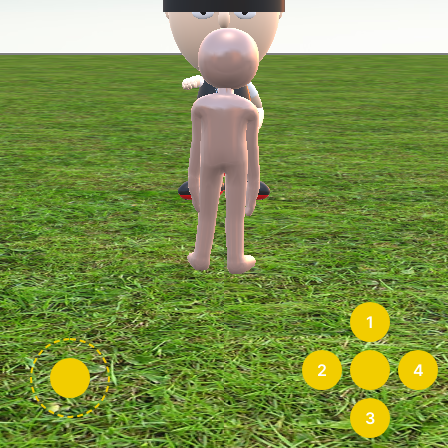
1
2
4
3