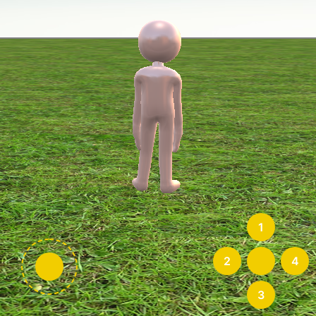
1
2
4
3