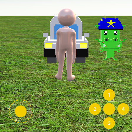
1
2
4
3