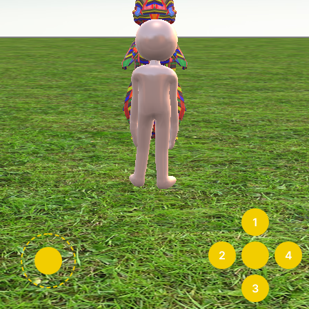
1
2
4
3